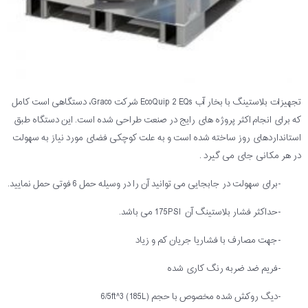
تجهیزات بلاستینگ با بخار آب EcoQuip 2 EQs شرکت Graco، دستگاهی است کامل
که برای انجام اکثر پروژه های رایج در صنعت طراحی شده است. این دستگاه طبق
استانداردهای روز ساخته شده است و به علت کوچکی فضای مورد نیاز به سهولت
در هر مکانی جای می گیرد .
-برای سهولت در جابجایی می توانید آن را در وسیله حمل 6 فوتی حمل نمایید.
-حداکثر فشار بلاستینگ آن 175PSI می باشد.
-جهت مصارف با فشاریا جریان کم و زیاد
-فریم ضد ضربه رنگ کاری شده
-دیگ روکش شده مخصوص با حجم (6/5ft^3 (185L