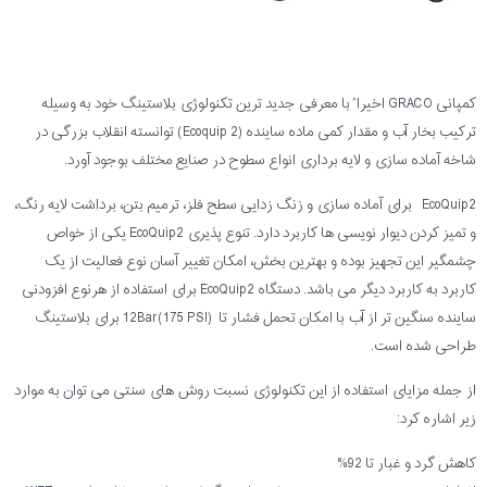
کمپانی GRACO اخیرا ً با معرفی جدید ترین تکنولوژی بلاستینگ خود به وسیله
ترکیب بخار آب و مقدار کمی ماده ساینده (Ecoquip 2) توانسته انقلاب بزرگی در
شاخه آماده سازی و لایه برداری انواع سطوح در صنایع مختلف بوجود آورد.
EcoQuip2 برای آماده سازی و زنگ زدایی سطح فلز، ترمیم بتن، برداشت لایه رنگ،
و تمیز کردن دیوار نویسی ها کاربرد دارد. تنوع پذیری EcoQuip2 یکی از خواص
چشمگیر این تجهیز بوده و بهترین بخش، امکان تغییر آسان نوع فعالیت از یک
کاربرد به کاربرد دیگر می باشد. دستگاه EcoQuip2 برای استفاده از هرنوع افزودنی
ساینده سنگین تر از آب با امکان تحمل فشار تا 12Bar(175 PSI) برای بلاستینگ
طراحی شده است.
از جمله مزایای استفاده از این تکنولوژی نسبت روش های سنتی می توان به موارد
زیر اشاره کرد:
کاهش گرد و غبار تا 92%