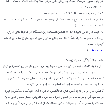
افزایش نسبی سرعت نسبت به روش های دیگر (سند بلاست، شات بلاست، WET
BLASTING، و غیره )
کاهش مصرف ساینده تا 75% نسبت به نوع ساینده
امکان استفاده از هر نوع ساینده مطابق درخواست مصرف کننده (گارنیت، مسباره،
شات،خرده شیشه، …. )
به جهت دارا بودن تاییده ATEX، امکان استفاده این دستگاه در محیط های دارای
ریسک انفجار مانند پالایشگاه ها، سکوهای نفتی و غیره، بدون هیچ مشکلی فراهم
گردیده است.
(
کلیک کنید
)
عدم ایجاد آلودگی محیط زیست
با توجه به کاهش غبار و پاکیزه ماندن محیط پیرامون حین کار دراین تکنولوژی دیگر
نیاز به سرمایه گذاری برای ایجاد و تجهیز یک محیط های بسته ایزوله با سیتسم
تهویه مانند سالن یا کابین بلاستینگ نمی باشد و در عین حال مصرف کنندگان ار
مشکلات جابجایی قطعه به این فضاهای بسته آسوده می گردند.
کاهش نیاز اپراتور به پوشش های محافظتی خاص ( کلاه، عینک، دستکش و غیره)
در مناطق گرم و مرطوب و در فصول سرد و بارانی با افزودن مقدار بسیار کمی مایع
محافظ به مخلوط آب و ساینده امکان محافظت از قطعه در برابر خوردگی و زنگ