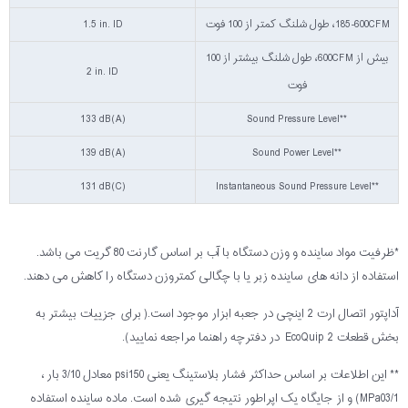
185-600CFM، طول شلنگ کمتر از 100 فوت
1.5 in. ID
بیش از 600CFM، طول شلنگ بیشتر از 100
2 in. ID
فوت
133 dB(A)
Sound Pressure Level**
139 dB(A)
**Sound Power Level
131 dB(C)
Instantaneous Sound Pressure Level**
*ظرفیت مواد ساینده و وزن دستگاه با آب بر اساس گارنت 80 گریت می باشد.
استفاده از دانه های ساینده زبر یا با چگالی کمتروزن دستگاه را کاهش می دهند.
آداپتور اتصال ارت 2 اینچی در جعبه ابزار موجود است.( برای جزییات بیشتر به
بخش قطعات EcoQuip 2 در دفترچه راهنما مراجعه نمایید).
** این اطلاعات بر اساس حداکثر فشار بلاستینگ یعنی psi150 معادل 3/10 بار ،
MPa03/1) و از جایگاه یک اپراطور نتیجه گیری شده است. ماده ساینده استفاده