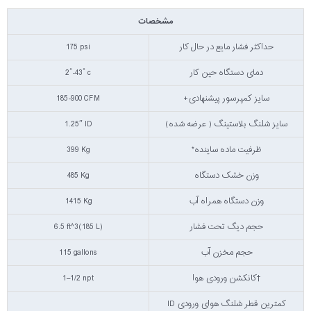
مشخصات
حداکثر فشار مایع در حال کار
175 psi
دمای دستگاه حین کار
2˚-43˚ c
سایز کمپرسور پیشنهادی+
185-900 CFM
سایز شلنگ بلاستینگ ( عرضه شده)
1.25″ ID
ظرفیت ماده ساینده*
399 Kg
وزن خشک دستگاه
485 Kg
وزن دستگاه همراه آب
1415 Kg
حجم دیگ تحت فشار
6.5 ft^3(185 L)
حجم مخزن آب
115 gallons
†کانکشن ورودی هوا
1–1/2 npt
کمترین قطر شلنگ هوای ورودی ID