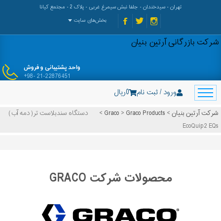
تهران - سیدخندان - جلفا نبش سیمرغ غربی - پلاک 2 - مجتمع کیانا
بخش‌های سایت
شرکت بازرگانی آرتین بنیان
واحد پشتیبانی و فروش
+98- 21-22876451
ورود / ثبت نام
0
ریال
شرکت آرتین بنیان
>
Graco Products
>
Graco
>
دستگاه سندبلاست تر( دمه آب)
EcoQuip2 EQs
محصولات شرکت GRACO