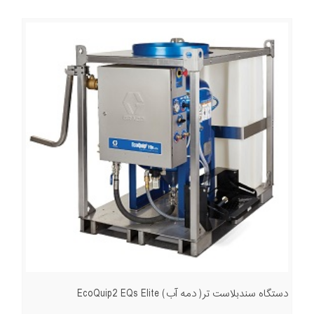
دستگاه سندبلاست تر( دمه آب) EcoQuip2 EQs Elite