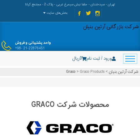
تهران - سیدخندان - جلفا نبش سیمرغ غربی - پلاک 2 - مجتمع کیانا
بخش‌های سایت
شرکت بازرگانی آرتین بنیان
واحد پشتیبانی و فروش
+98- 21-22876451
ورود / ثبت نام
0
ریال
شرکت آرتین بنیان
>
Graco Products
>
Graco
محصولات شرکت GRACO