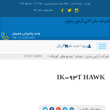
تهران - سیدخندان - جلفا نبش سیمرغ غربی - پلاک 2 - مجتمع کیانا
بخش‌های سایت
شرکت بازرگانی آرتین بنیان
واحد پشتیبانی و فروش
+98- 21-22876451
ورود / ثبت نام
0
ریال
شرکت آرتین بنیان
>
ویدئو
>
ویدیو های کوییکه
>
IK-93T HAWK
IK-93T HAWK
.
به اشتراک بگذارید: