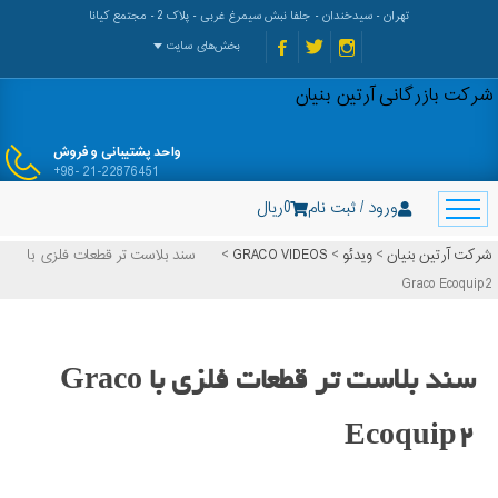
تهران - سیدخندان - جلفا نبش سیمرغ غربی - پلاک 2 - مجتمع کیانا
بخش‌های سایت
شرکت بازرگانی آرتین بنیان
واحد پشتیبانی و فروش
+98- 21-22876451
ورود / ثبت نام
0
ریال
شرکت آرتین بنیان
>
ویدئو
>
GRACO VIDEOS
>
سند بلاست تر قطعات فلزی با
Graco Ecoquip2
سند بلاست تر قطعات فلزی با Graco
Ecoquip2