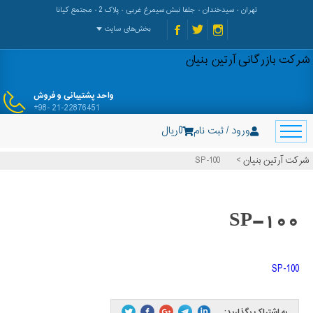
تهران - سیدخندان - جلفا نبش سیمرغ غربی - پلاک 2 - مجتمع کیانا
بخش‌های سایت
شرکت بازرگانی آرتین بنیان
واحد پشتیبانی و فروش
+98- 21-22876451
ورود / ثبت نام
0
ریال
شرکت آرتین بنیان
>
SP-100
SP-100
SP-100
به اشتراک بگذارید: