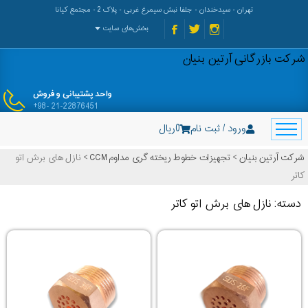
تهران - سیدخندان - جلفا نبش سیمرغ غربی - پلاک 2 - مجتمع کیانا
بخش‌های سایت
شرکت بازرگانی آرتین بنیان
واحد پشتیبانی و فروش
+98- 21-22876451
ورود / ثبت نام
0
ریال
شرکت آرتین بنیان
>
تجهیزات خطوط ریخته گری مداوم CCM
>
نازل های برش اتو
کاتر
دسته: نازل های برش اتو کاتر