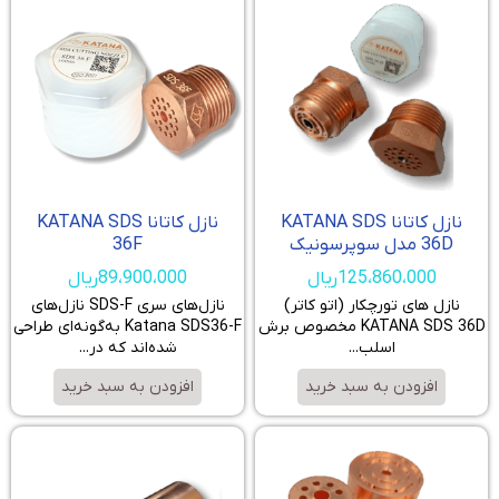
نازل کاتانا KATANA SDS
نازل کاتانا KATANA SDS
36D مدل سوپرسونیک
36F
125،860،000
ریال
89،900،000
ریال
نازل های تورچکار (اتو کاتر)
نازل‌های سری SDS-F نازل‌های
KATANA SDS 36D مخصوص برش
Katana SDS36-F به‌گونه‌ای طراحی
اسلب...
شده‌اند که در...
افزودن به سبد خرید
افزودن به سبد خرید