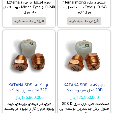
اختلاط داخلی: Internal mixing
سری اختلاط خارجی: (External
Type (JD-24) جهت اتصال به
Mixing Type (JD-24B جهت اتصال
تورچ های...
به تورچ...
افزودن به سبد خرید
افزودن به سبد خرید
نازل کاتانا KATANA SDS
نازل کاتانا KATANA SDS
20D مدل سوپرسونیک
22D مدل سوپرسونیک
125،860،000
ریال
125،860،000
ریال
مشخصات فنی نازل سری SDS-D –
دارای طراحی‌های بهینه‌ای جهت
جدول برش:جدیدترین توسعه این
بهبود جریان گاز را بهبود می‌بخشند.