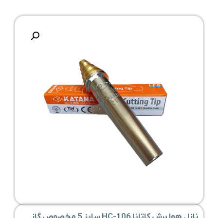
نازل هوا برش کاتانا 106-HC سایز 5 مخصوص گاز