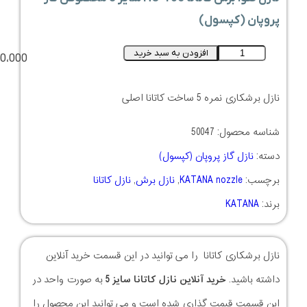
پروپان (کپسول)
افزودن به سبد خرید
0،000
نازل برشکاری نمره 5 ساخت کاتانا اصلی
شناسه محصول:
50047
دسته:
نازل گاز پروپان (کپسول)
برچسب:
KATANA nozzle
,
نازل برش
,
نازل کاتانا
برند:
KATANA
نازل برشکاری کاتانا را می توانید در این قسمت خرید آنلاین
داشته باشید.
خرید آنلاین نازل کاتانا سایز 5
به صورت واحد در
این قسمت قیمت گذاری شده است و می توانید این محصول را