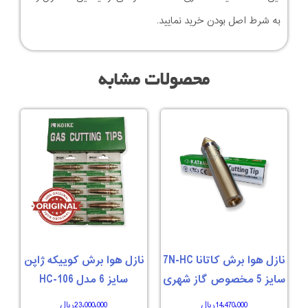
به شرط اصل بودن خرید نمایید.
محصولات مشابه
نازل هوا برش کاتانا 7N-HC
نازل هوا برش کوییکه ژاپن
سایز 5 مخصوص گاز شهری
سایز 6 مدل 106-HC
14،470،000
ریال
23،000،000
ریال