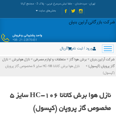
تهران - سیدخندان - جلفا نبش سیمرغ غربی - پلاک 2 - مجتمع کیانا
بخش‌های سایت
شرکت بازرگانی آرتین بنیان
واحد پشتیبانی و فروش
+98- 21-22876451
ورود / ثبت نام
0
ریال
شرکت آرتین بنیان
>
برش هوا گاز
>
متعلقات و لوازم مصرفی
>
نازل هوابرش
>
نازل
گاز پروپان (کپسول)
>
نازل هوا برش کاتانا 106-HC سایز 5 مخصوص گاز پروپان
(کپسول)
نازل هوا برش کاتانا 106-HC سایز 5
مخصوص گاز پروپان (کپسول)