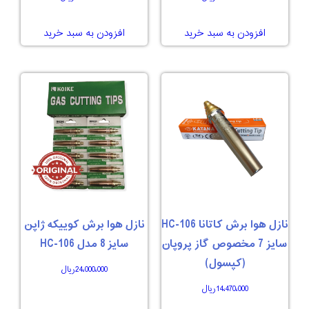
افزودن به سبد خرید
افزودن به سبد خرید
نازل هوا برش کاتانا 106-HC
نازل هوا برش کوییکه ژاپن
سایز 7 مخصوص گاز پروپان
سایز 8 مدل 106-HC
(کپسول)
24،000،000
ریال
14،470،000
ریال