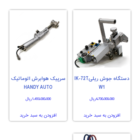
دستگاه جوش ریلیIK-72T
سرپیک هوابرش اتوماتیک
HANDY AUTO
W1
4،700،000،000
ریال
1،450،000،000
ریال
افزودن به سبد خرید
افزودن به سبد خرید