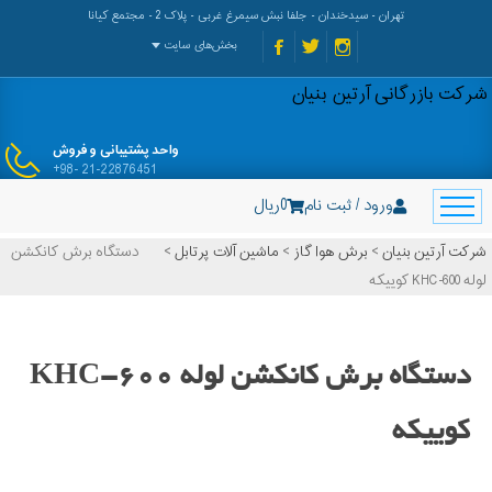
تهران - سیدخندان - جلفا نبش سیمرغ غربی - پلاک 2 - مجتمع کیانا
بخش‌های سایت
شرکت بازرگانی آرتین بنیان
واحد پشتیبانی و فروش
+98- 21-22876451
ورود / ثبت نام
0
ریال
شرکت آرتین بنیان
>
برش هوا گاز
>
ماشین آلات پرتابل
>
دستگاه برش کانکشن
لوله KHC-600 کوییکه
دستگاه برش کانکشن لوله KHC-600
کوییکه