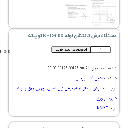
دستگاه برش کانکشن لوله KHC-600 کوییکه
افزودن به سبد خرید
00،000
شناسه محصول:
90121-90123-90125-90100
دسته:
ماشین آلات پرتابل
برچسب:
برش اتصال لوله
,
برش زین اسبی
,
پخ زن ورق و لوله
,
دایره بر ورق
برند:
KOIKE