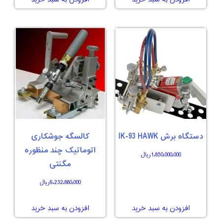
دستگاه برش IK-93 HAWK
کالسگه جوشکاری
اتوماتیک چند منظوره
1،850،000،000
ریال
مگنتی
6،232،880،000
ریال
افزودن به سبد خرید
افزودن به سبد خرید