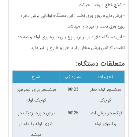
• کلاچ قطع و وصل حرکت.
• برش دایره روی ورق تخت : این دستگاه توانایي برش دایره
روی ورق تخت را نيز دارا ميباشد.
• این دستگاه علاوه بر برش و پخ زني دایره روی لوله و صفحه
تخت ، توانایي برش مخازن از داخل و خارج را نيز دارد .
متعلقات دستگاه:
تجهیزات
شماره فنی
شرح
فیکسچر لوله قطر
90123
فیکسچر برای قطرهای
کوچک
کوچک لوله
فیکسچر برش ابتدا
90125
برش دایره نزدیک دو
و انتهای لوله
انتهای لوله را مقدور
میکند