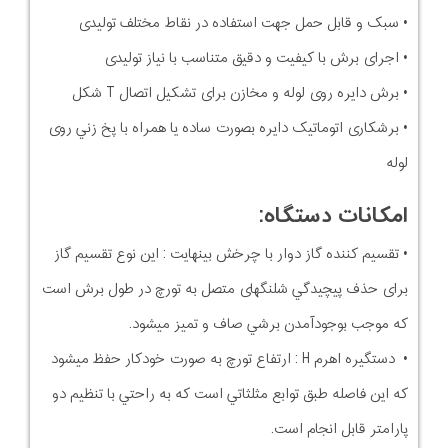
• سبک و قابل حمل جهت استفاده در نقاط مختلف توليدی
• اجرای برش با کيفيت و دقيق متناسب با نياز توليدی
• برش دایره روی لوله و مخازن برای تشکيل اتصال T شکل
• برشکاری اتوماتيک دایره بصورت ساده یا همراه با پخ زني روی
لوله
امکانات دستگاه:
• تقسيم کننده گاز دوار با چرخش بينهایت : این نوع تقسيم گاز
برای حذف پيچيدگي شلنگهای متصل به تورچ در طول برش است
که موجب بوجودآمدن برشي صاف و تميز ميشود.
• دستگيره اهرم H : ارتفاع تورچ به صورت خودکار حفظ ميشود
که این فاصله طبق توابع مثلثاتي است که به راحتي با تنظيم دو
پارامتر قابل انجام است.