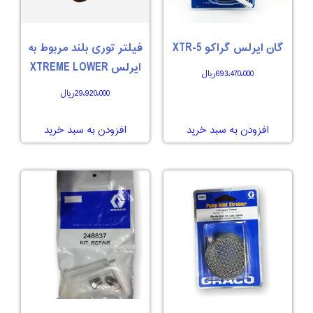
گان ایرلس گراکو XTR-5
فیلتر توری بلند مربوط به
ایرلس XTREME LOWER
693،470،000
ریال
29،920،000
ریال
افزودن به سبد خرید
افزودن به سبد خرید