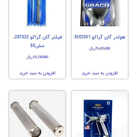
هولدر گان گراکو XHD001
فیلتر گان گراکو 287032-
مش60
76،420،000
ریال
15،330،000
ریال
افزودن به سبد خرید
افزودن به سبد خرید