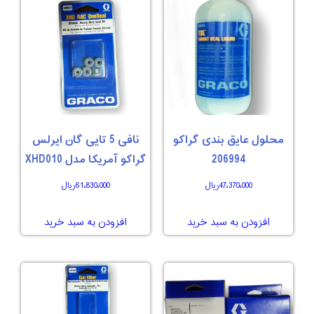
محلول عایق بندی گراکو
نافی 5 تایی گان ایرلس
206994
گراکو آمریکا مدل XHD010
47،370،000
ریال
61،830،000
ریال
افزودن به سبد خرید
افزودن به سبد خرید