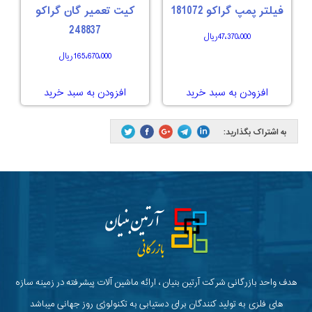
فیلتر پمپ گراکو 181072
کیت تعمیر گان گراکو
248837
47،370،000
ریال
165،670،000
ریال
افزودن به سبد خرید
افزودن به سبد خرید
به اشتراک بگذارید:
هدف واحد بازرگانی شرکت آرتین بنیان ، ارائه ماشین آلات پیشرفته در زمینه سازه
های فلزی به تولید کنندگان برای دستیابی به تکنولوژی روز جهانی میباشد