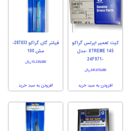
کیت تعمیر ایرلس گراکو
فیلتر گان گراکو 287033-
XTREME 145 -مدل
مش 100
-24F971
15،330،000
ریال
347،670،000
ریال
افزودن به سبد خرید
افزودن به سبد خرید