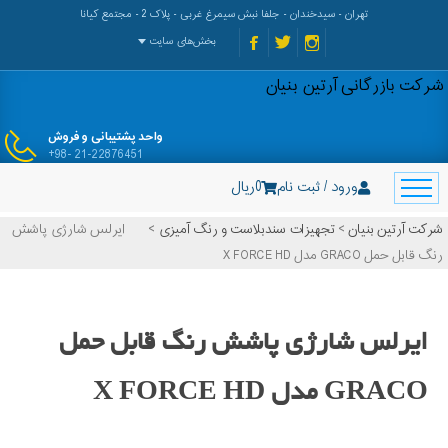
تهران - سیدخندان - جلفا نبش سیمرغ غربی - پلاک 2 - مجتمع کیانا
بخش‌های سایت
شرکت بازرگانی آرتین بنیان
واحد پشتیبانی و فروش
+98- 21-22876451
ورود / ثبت نام
0
ریال
شرکت آرتین بنیان
>
تجهیزات سندبلاست و رنگ آمیزی
>
ایرلس شارژی پاشش
رنگ قابل حمل GRACO مدل X FORCE HD
ایرلس شارژی پاشش رنگ قابل حمل
GRACO مدل X FORCE HD