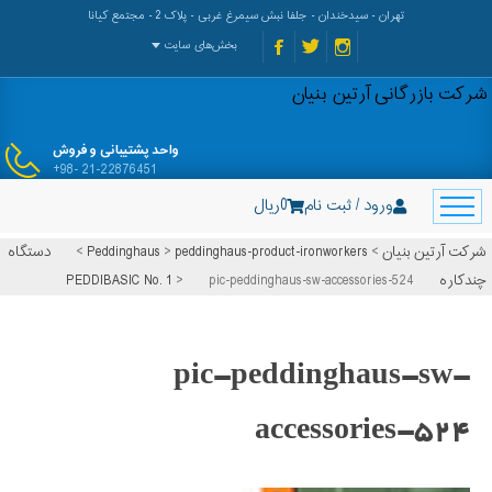
تهران - سیدخندان - جلفا نبش سیمرغ غربی - پلاک 2 - مجتمع کیانا
بخش‌های سایت
شرکت بازرگانی آرتین بنیان
واحد پشتیبانی و فروش
+98- 21-22876451
ورود / ثبت نام
0
ریال
شرکت آرتین بنیان
>
peddinghaus-product-ironworkers
>
Peddinghaus
>
دستگاه
چندکاره PEDDIBASIC No. 1
pic-peddinghaus-sw-accessories-524
>
pic-peddinghaus-sw-
accessories-524