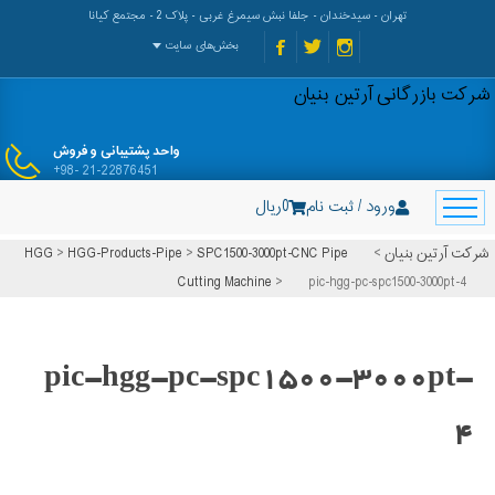
تهران - سیدخندان - جلفا نبش سیمرغ غربی - پلاک 2 - مجتمع کیانا
بخش‌های سایت
شرکت بازرگانی آرتین بنیان
واحد پشتیبانی و فروش
+98- 21-22876451
ورود / ثبت نام
0
ریال
شرکت آرتین بنیان
>
SPC1500-3000pt-CNC Pipe
>
HGG-Products-Pipe
>
HGG
Cutting Machine
>
pic-hgg-pc-spc1500-3000pt-4
pic-hgg-pc-spc1500-3000pt-
4