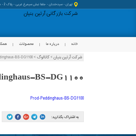
تهران - سیدخندان - جلفا نبش سیمرغ غربی - پلاک 2 - مجتمع کیانا
شرکت بازرگانی آرتین بنیان
خانه
درباره ما
محصولات
همکا
شرکت آرتین بنیان
>
کاتالوگ
>
dinghaus-BS-DG1100
KOIKE
Peddinghaus Products
HGG Products
Graco Products
dinghaus-BS-DG1100
JEI Solutions Products
Prod-Peddinghaus-BS-DG1100
به اشتراک بگذارید: