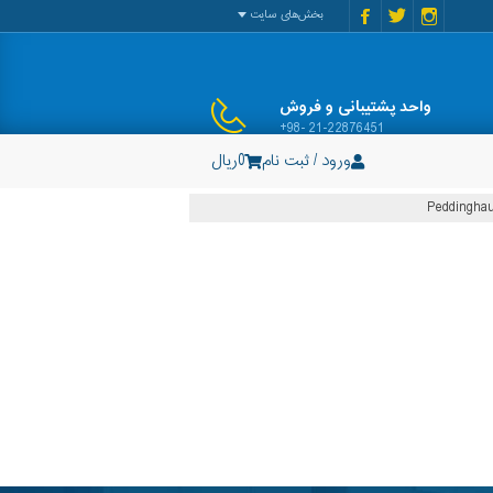
بخش‌های سایت
واحد پشتیبانی و فروش
+98- 21-22876451
ورود / ثبت نام
0
ریال
Peddinghau