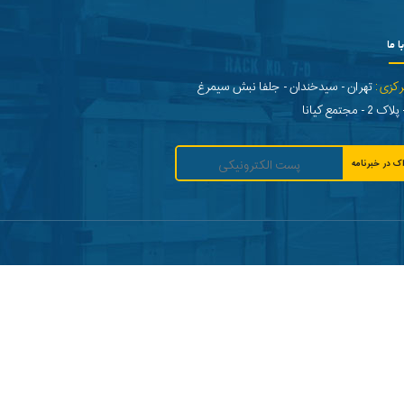
ا ما
رکزی:
تهران - سیدخندان - جلفا نبش سیمرغ
- مجتمع کیانا
ک در خبرنامه