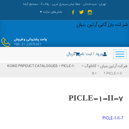
تهران - سیدخندان - جلفا نبش سیمرغ غربی - پلاک 2 - مجتمع کیانا
بخش‌های سایت
شرکت بازرگانی آرتین بنیان
واحد پشتیبانی و فروش
+98- 21-22876451
ورود / ثبت نام
0
ریال
شرکت آرتین بنیان
>
کاتالوگ
>
PICLE-1-
>
KOIKE PRPDUCT CATALOGUES
II
>
7-PICLE-1-II
7-PICLE-1-II
7-PICLE-1-II