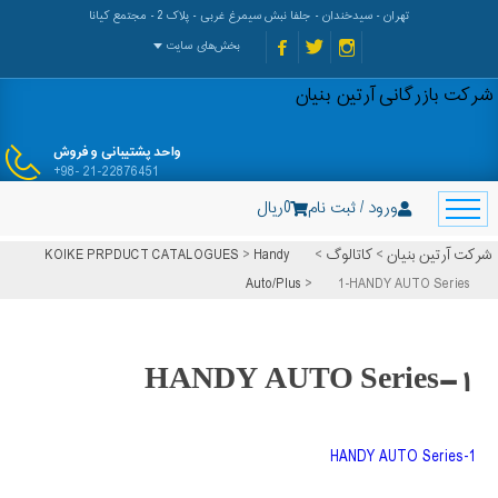
تهران - سیدخندان - جلفا نبش سیمرغ غربی - پلاک 2 - مجتمع کیانا
بخش‌های سایت
شرکت بازرگانی آرتین بنیان
واحد پشتیبانی و فروش
+98- 21-22876451
ورود / ثبت نام
0
ریال
شرکت آرتین بنیان
>
کاتالوگ
>
Handy
>
KOIKE PRPDUCT CATALOGUES
Auto/Plus
>
1-HANDY AUTO Series
1-HANDY AUTO Series
1-HANDY AUTO Series