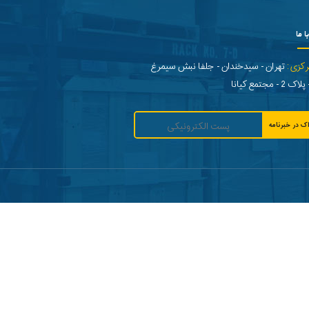
ا ما
رکزی:
تهران - سیدخندان - جلفا نبش سیمرغ
- مجتمع کیانا
ک در خبرنامه