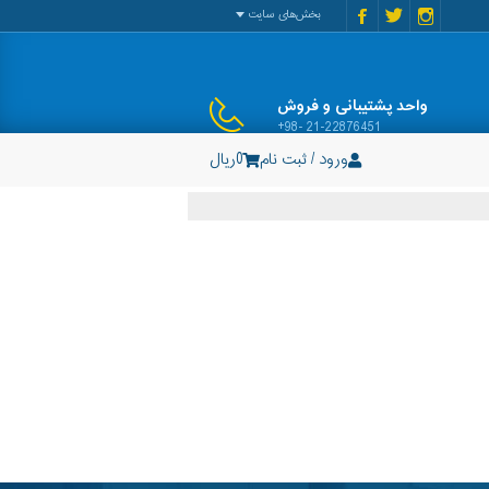
بخش‌های سایت
واحد پشتیبانی و فروش
+98- 21-22876451
ورود / ثبت نام
0
ریال