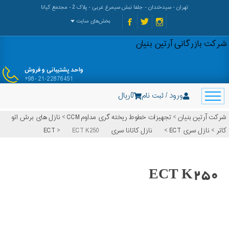
تهران - سیدخندان - جلفا نبش سیمرغ غربی - پلاک 2 - مجتمع کیانا
بخش‌های سایت
شرکت بازرگانی آرتین بنیان
واحد پشتیبانی و فروش
+98- 21-22876451
ورود / ثبت نام
0
ریال
شرکت آرتین بنیان
>
تجهیزات خطوط ریخته گری مداوم CCM
>
نازل های برش اتو
کاتر
>
نازل سری ECT
>
نازل کاتانا سری ECT
ECT K250
>
ECT K250