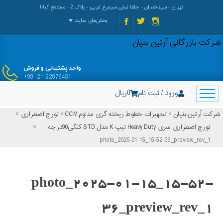
تهران - سیدخندان - جلفا نبش سیمرغ غربی - پلاک 2 - مجتمع کیانا
بخش‌های سایت
شرکت بازرگانی آرتین بنیان
واحد پشتیبانی و فروش
+98- 21-22876451
ورود / ثبت نام
0
ریال
شرکت آرتین بنیان
>
تجهیزات خطوط ریخته گری مداوم CCM
>
تورج اضطراری
>
تورچ اضطراری سری Heavy Duty تیپ K مدل STD کلگی90درجه
>
photo_2025-01-15_15-52-36_preview_rev_1
photo_2025-01-15_15-52-
36_preview_rev_1