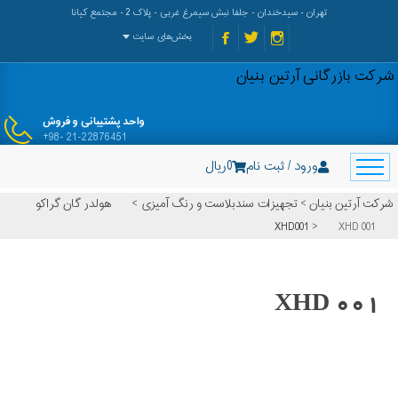
تهران - سیدخندان - جلفا نبش سیمرغ غربی - پلاک 2 - مجتمع کیانا
بخش‌های سایت
شرکت بازرگانی آرتین بنیان
واحد پشتیبانی و فروش
+98- 21-22876451
ورود / ثبت نام
0
ریال
شرکت آرتین بنیان
>
تجهیزات سندبلاست و رنگ آمیزی
>
هولدر گان گراکو
XHD001
>
XHD 001
XHD 001