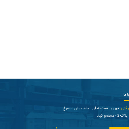
ا ما
رکزی:
تهران - سیدخندان - جلفا نبش سیمرغ
- مجتمع کیانا