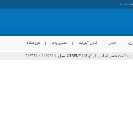
ری
اخبار
کانال آپارات
تماس با ما
فروشگاه
زی
>
کیت تعمیر ایرلس گراکو XTREME 145 -مدل -24F971
24F971-1
>