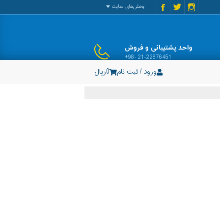
بخش‌های سایت
واحد پشتیبانی و فروش
+98- 21-22876451
ورود / ثبت نام
0
ریال