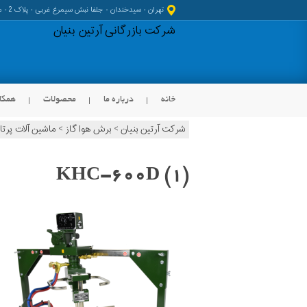
تهران - سیدخندان - جلفا نبش سیمرغ غربی - پلاک 2 - مجتمع کیانا
شرکت بازرگانی آرتین بنیان
خانه
درباره ما
محصولات
همکا
شرکت آرتین بنیان
>
برش هوا گاز
>
ماشین آلات پرتا
KOIKE
Peddinghaus Products
HGG Products
Graco Products
KHC-600D (1)
JEI Solutions Products