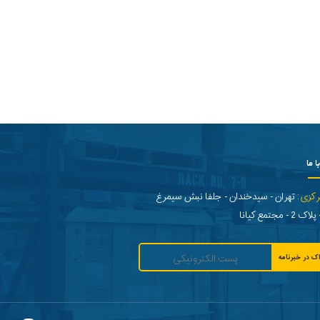
ا ما
رکزی:
تهران - سیدخندان - جلفا نبش سیمرغ
- مجتمع کیانا
ک در خبرنامه