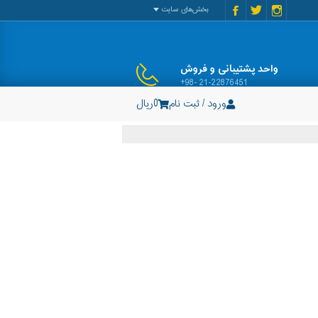
بخش‌های سایت
واحد پشتیبانی و فروش
+98- 21-22876451
ورود / ثبت نام
0
ریال