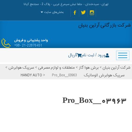
تهران - سیدخندان - جلفا نبش سیمرغ غربی - پلاک 2 - مجتمع کیانا
بخش‌های سایت
شرکت بازرگانی آرتین بنیان
واحد پشتیبانی و فروش
+98- 21-22876451
ورود / ثبت نام
0
ریال
شرکت آرتین بنیان
>
برش هوا گاز
>
متعلقات و لوازم مصرفی
>
سرپیک هوابرش
>
سرپیک هوابرش اتوماتیک HANDY AUTO
Pro_Box__03963
>
Pro_Box__03963