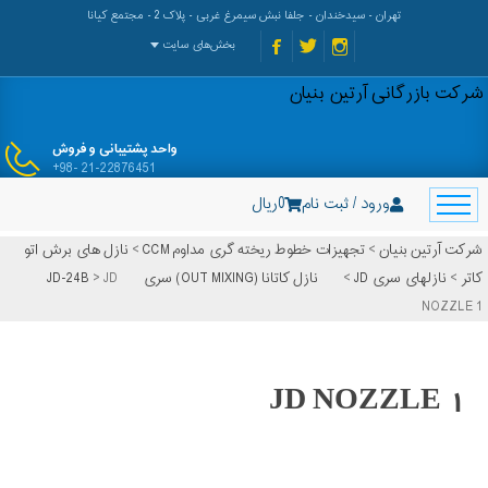
تهران - سیدخندان - جلفا نبش سیمرغ غربی - پلاک 2 - مجتمع کیانا
بخش‌های سایت
شرکت بازرگانی آرتین بنیان
واحد پشتیبانی و فروش
+98- 21-22876451
ورود / ثبت نام
0
ریال
شرکت آرتین بنیان
>
تجهیزات خطوط ریخته گری مداوم CCM
>
نازل های برش اتو
کاتر
>
نازلهای سری JD
>
نازل کاتانا (OUT MIXING) سری JD-24B
JD
>
NOZZLE 1
JD NOZZLE 1