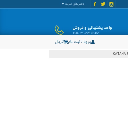
بخش‌های سایت
واحد پشتیبانی و فروش
+98- 21-22876451
ورود / ثبت نام
0
ریال