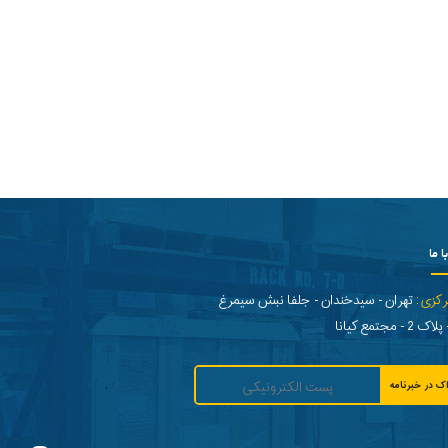
ا ما
رکزی:
تهران - سیدخندان - جلفا نبش سیمرغ
- مجتمع کیانا
ک در خبرنامه