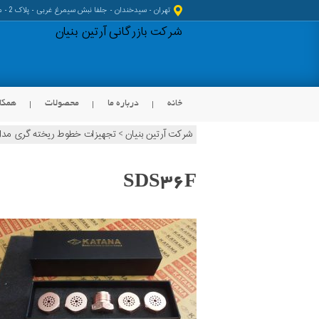
تهران - سیدخندان - جلفا نبش سیمرغ غربی - پلاک 2 - مجتمع کیانا
شرکت بازرگانی آرتین بنیان
خانه
درباره ما
محصولات
همکا
شرکت آرتین بنیان
>
تجهیزات خطوط ریخته گری مداوم M
KOIKE
Peddinghaus Products
HGG Products
Graco Products
SDS36F
JEI Solutions Products