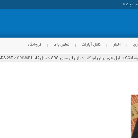
ری
اخبار
کانال آپارات
تماس با ما
فروشگاه
CC
>
نازل های برش اتو کاتر
>
نازلهای سری SDS
>
نازل کاتانا KATANA SDS 26F
SDS36F
>