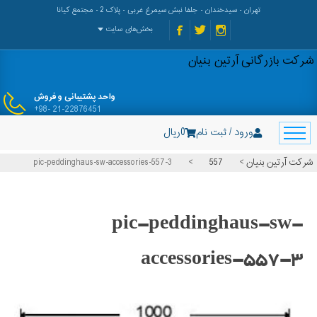
تهران - سیدخندان - جلفا نبش سیمرغ غربی - پلاک 2 - مجتمع کیانا
بخش‌های سایت
شرکت بازرگانی آرتین بنیان
واحد پشتیبانی و فروش
+98- 21-22876451
ورود / ثبت نام
0
ریال
شرکت آرتین بنیان
>
557
>
pic-peddinghaus-sw-accessories-557-3
pic-peddinghaus-sw-
accessories-557-3