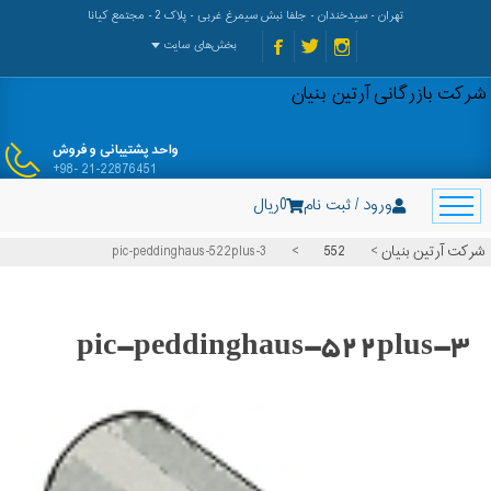
تهران - سیدخندان - جلفا نبش سیمرغ غربی - پلاک 2 - مجتمع کیانا
بخش‌های سایت
شرکت بازرگانی آرتین بنیان
واحد پشتیبانی و فروش
+98- 21-22876451
ورود / ثبت نام
0
ریال
شرکت آرتین بنیان
>
552
>
pic-peddinghaus-522plus-3
pic-peddinghaus-522plus-3