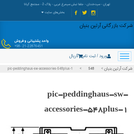
تهران - سیدخندان - جلفا نبش سیمرغ غربی - پلاک 2 - مجتمع کیانا
بخش‌های سایت
شرکت بازرگانی آرتین بنیان
واحد پشتیبانی و فروش
+98- 21-22876451
ورود / ثبت نام
0
ریال
شرکت آرتین بنیان
>
548
>
pic-peddinghaus-sw-accessories-548plus-1
pic-peddinghaus-sw-
accessories-548plus-1