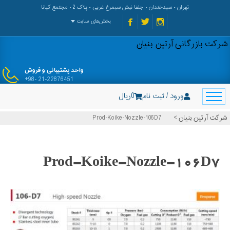
تهران - سیدخندان - جلفا نبش سیمرغ غربی - پلاک 2 - مجتمع کیانا
بخش‌های سایت
شرکت بازرگانی آرتین بنیان
واحد پشتیبانی و فروش
+98- 21-22876451
ورود / ثبت نام
0
ریال
شرکت آرتین بنیان
>
Prod-Koike-Nozzle-106D7
Prod-Koike-Nozzle-106D7