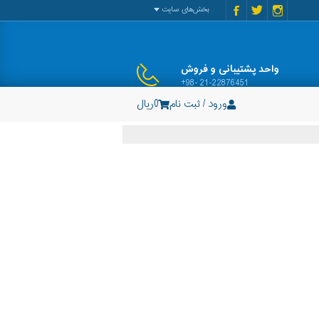
بخش‌های سایت
واحد پشتیبانی و فروش
+98- 21-22876451
ورود / ثبت نام
0
ریال