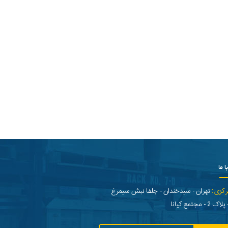
ا ما
رکزی:
تهران - سیدخندان - جلفا نبش سیمرغ
- مجتمع کیانا