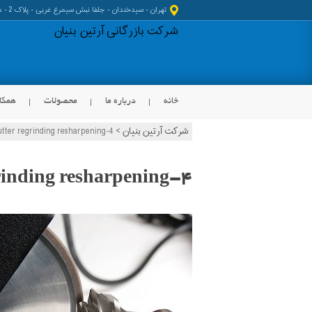
تهران - سیدخندان - جلفا نبش سیمرغ غربی - پلاک 2 - مجتمع کیانا
شرکت بازرگانی آرتین بنیان
خانه
درباره ما
محصولات
همکا
شرکت آرتین بنیان
>
utter regrinding resharpening-4
KOIKE
Peddinghaus Products
HGG Products
Graco Products
inding resharpening-4
JEI Solutions Products