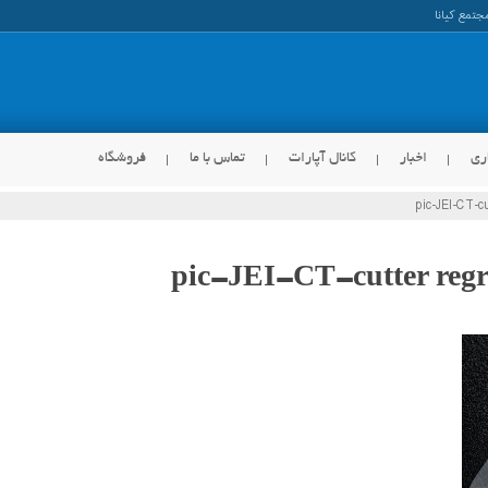
ری
اخبار
کانال آپارات
تماس با ما
فروشگاه
pic-JEI-CT-c
pic-JEI-CT-cutter regr