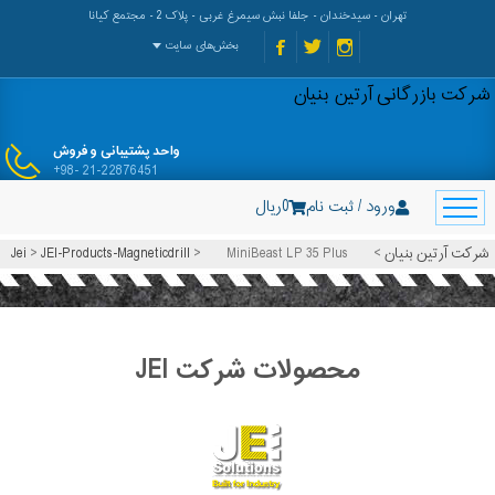
تهران - سیدخندان - جلفا نبش سیمرغ غربی - پلاک 2 - مجتمع کیانا
بخش‌های سایت
شرکت بازرگانی آرتین بنیان
واحد پشتیبانی و فروش
+98- 21-22876451
ریال
0
ورود / ثبت نام
Jei
>
JEI-Products-Magneticdrill
>
MiniBeast LP 35 Plus
>
شرکت آرتین بنیان
محصولات شرکت JEI