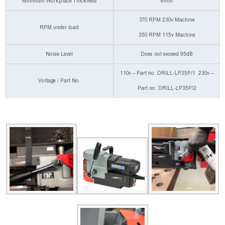
Minimum Workplace Thickness
6mm
370 RPM 230v Machine
RPM under load
350 RPM 115v Machine
Noise Level
Does not exceed 95dB
110v – Part no. DRILL-LP35P/1 230v –
Voltage / Part No.
Part no. DRILL-LP35P/2