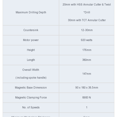
20mm with HSS Annular Cutter & Twist
Maximum Drilling Depth
Drill*
30mm with TCT Annular Cutter
Countersink
12-30mm
Motor power
920 watts
Height
176mm
Length
380mm
Overall Width
147mm
(including spoke handle)
Magnetic Base Dimension
90 x 180 x 38.5mm
Magnetic Clamping Force
8900 N
No. of Speeds
1